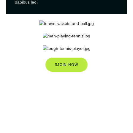
dapibus leo.
JOIN NOW
JOIN US NOW & GET FREE
TRAINING
Lorem ipsum dolor sit amet, consectetur adipiscing elit,