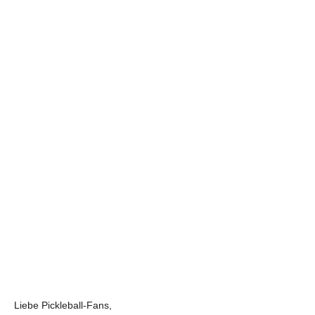
admin
Juni 8, 2026
News
STATUSINFORMATION ZU
PICKLEBALL!
Liebe Pickleball-Fans,