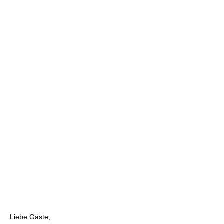
admin
April 5, 2023
News
DTB TURNIER OSTERSAMSTAG
UND -SONNTAG
Liebe Gäste,