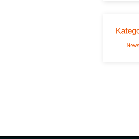
Katego
New