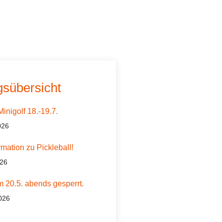
gsübersicht
inigolf 18.-19.7.
026
rmation zu Pickleball!
026
m 20.5. abends gesperrt.
026