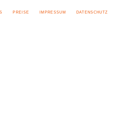
S
PREISE
IMPRESSUM
DATENSCHUTZ
admin
Juli 11, 2023
News
.7. NUR EINGESCHRÄNKT V