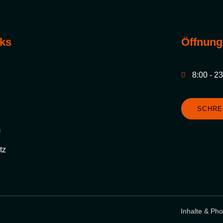
nks
Öffnung
8:00 - 2
SCHRE
m
tz
Inhalte & Ph