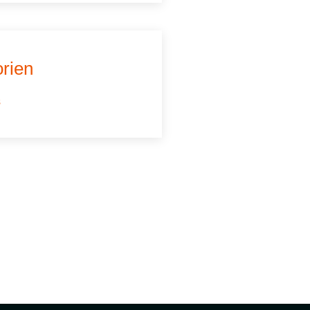
rien
s